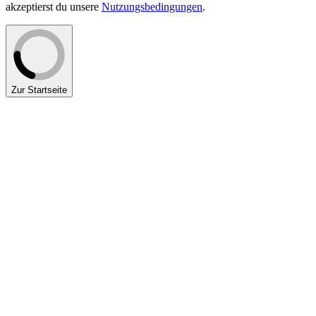
akzeptierst du unsere
Nutzungsbedingungen
.
Es
dient
nur
zum
Schutz
gegen
Spam-
Zur Startseite
Nachrichten.